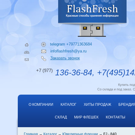
telegram +79771363684
infoflashfresh@ya.ru
Заказать звонок
+7 (977)
136-36-84, +7(495)14
Купить по
Со склада и под заказ. 
О КОМПАНИИ
КАТАЛОГ
ХИТЫ ПРОДАЖ
БРЕНДИ
СКЛАД
МИР ФЛЕШЕК
КОНТАКТЫ
Главная
Каталог
Ювелирные флешки
FJ - 840