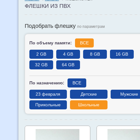
ФЛЕШКИ ИЗ ПВХ
Подобрать флешку
по параметрам
По объему памяти:
ВСЕ
2 GB
4 GB
8 GB
16 GB
32 GB
64 GB
По назначению:
ВСЕ
23 февраля
Детские
Мужские
Прикольные
Школьные