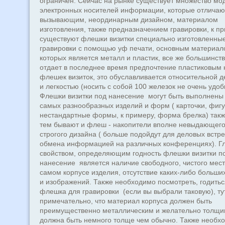
ограничен. Сейчас на рынке существует множество мо
электронных носителей информации, которые отличаю
вызывающим, неординарным дизайном, материалом
изготовления, также предназначением гравировки, к п
существуют флешки визитки специально изготовленны
гравировки с помощью уф печати, основным материал
которых является металл и пластик, все же большинст
отдает в последнее время предпочтение пластиковым 
флешек визиток, это обуславливается относительной 
и легкостью (носить с собой 100 железок не очень удоб
Флешки визитки под нанесение могут быть выполнены 
самых разнообразных изделий и форм ( карточки, фигу
нестандартные формы, к примеру, форма брелка) такж
тем бывают и флеш - накопители вполне невыдающег
строгого дизайна ( больше подойдут для деловых встре
обмена информацией на различных конференциях). Г
свойством, определяющим годность флешки визитки п
нанесение является наличие свободного, чистого мест
самом корпусе изделия, отсутствие каких-либо больши
и изображений. Также необходимо посмотреть, годитьс
флешка для гравировки (если вы выбрали таковую), ту
примечательно, что материал корпуса должен быть
преимущественно металлическим и желательно толщи
должна быть немного толще чем обычно. Также необх