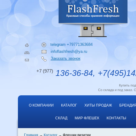
telegram +79771363684
infoflashfresh@ya.ru
Заказать звонок
+7 (977)
136-36-84, +7(495)14
Купить по
Со склада и под заказ. 
О КОМПАНИИ
КАТАЛОГ
ХИТЫ ПРОДАЖ
БРЕНДИ
СКЛАД
МИР ФЛЕШЕК
КОНТАКТЫ
Главная
Каталог
Флешки визитки