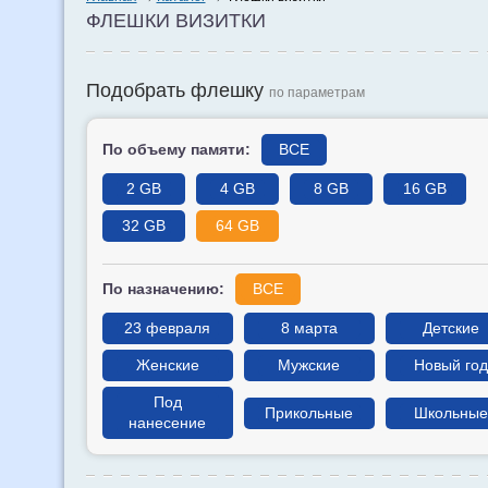
ФЛЕШКИ ВИЗИТКИ
Подобрать флешку
по параметрам
По объему памяти:
ВСЕ
2 GB
4 GB
8 GB
16 GB
32 GB
64 GB
По назначению:
ВСЕ
23 февраля
8 марта
Детские
Женские
Мужские
Новый год
Под
Прикольные
Школьные
нанесение