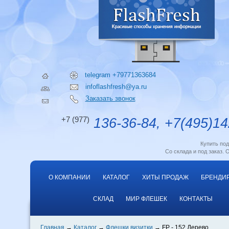
telegram +79771363684
infoflashfresh@ya.ru
Заказать звонок
+7 (977)
136-36-84, +7(495)14
Купить по
Со склада и под заказ. 
О КОМПАНИИ
КАТАЛОГ
ХИТЫ ПРОДАЖ
БРЕНДИ
СКЛАД
МИР ФЛЕШЕК
КОНТАКТЫ
Главная
Каталог
Флешки визитки
FP - 152 Дерево