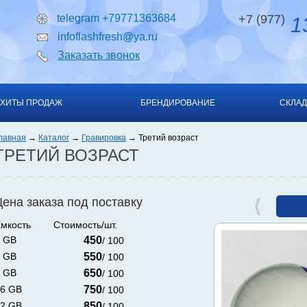
telegram +79771363684
+7 (977)
13
infoflashfresh@ya.ru
Заказать звонок
ХИТЫ ПРОДАЖ
БРЕНДИРОВАНИЕ
СКЛАД
лавная
Каталог
Гравировка
Третий возраст
ТРЕТИЙ ВОЗРАСТ
Цена заказа под поставку
мкость
Стоимость/шт.
 GB
450
/ 100
 GB
550
/ 100
 GB
650
/ 100
6 GB
750
/ 100
2 GB
850
/ 100