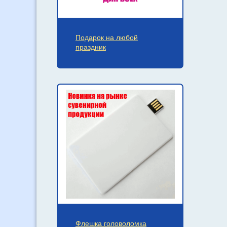
Подарок на любой
праздник
Флешка головоломка