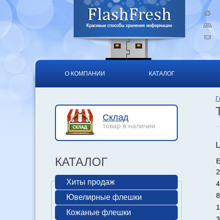
О КОМПАНИИ
КАТАЛОГ
Г
Склад
товар в наличии
КАТАЛОГ
Е
2
Хиты продаж
4
8
Ювелирные флешки
1
Кожаные флешки
3