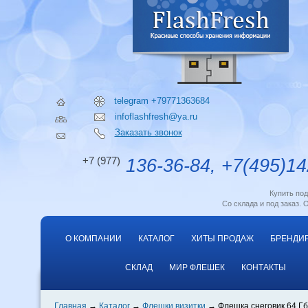
telegram +79771363684
infoflashfresh@ya.ru
Заказать звонок
+7 (977)
136-36-84, +7(495)14
Купить по
Со склада и под заказ. 
О КОМПАНИИ
КАТАЛОГ
ХИТЫ ПРОДАЖ
БРЕНДИ
СКЛАД
МИР ФЛЕШЕК
КОНТАКТЫ
Главная
Каталог
Флешки визитки
Флешка снеговик 64 Гб