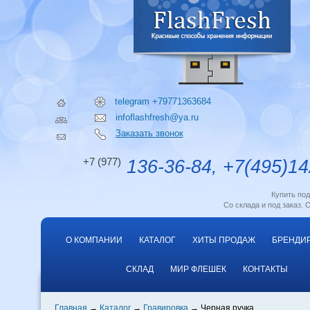
telegram +79771363684
infoflashfresh@ya.ru
Заказать звонок
+7 (977)
136-36-84, +7(495)14
Купить по
Со склада и под заказ. 
О КОМПАНИИ
КАТАЛОГ
ХИТЫ ПРОДАЖ
БРЕНДИ
СКЛАД
МИР ФЛЕШЕК
КОНТАКТЫ
Главная
Каталог
Гравировка
Черная ручка