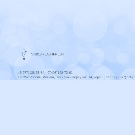
© 2010 FLASHFRESH
+7(977)136-36-84, +7(495)142-73-61
125252 Россия, Москва, Песчаный переулок, 14, корп. 3; тел.: +7 (977) 136-
Ярославль, ул. Ленина, 8; тел.: +7 (977) 136-36-84
ICQ telegram +79771363684
infoflashfresh@ya.ru
Разработка сайта —
Оптима-Сервис