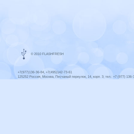
© 2010 FLASHFRESH
+7(977)136-36-84, +7(495)142-73-61
125252 Россия, Москва, Песчаный переулок, 14, корп. 3; тел.: +7 (977) 136-
Ярославль, ул. Ленина, 8; тел.: +7 (977) 136-36-84
ICQ telegram +79771363684
infoflashfresh@ya.ru
Разработка сайта —
Оптима-Сервис