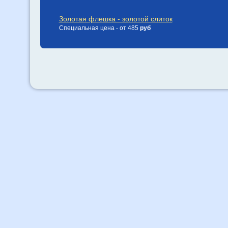
Золотая флешка - золотой слиток
Специальная цена - от 485
руб