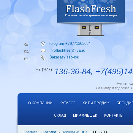
telegram +79771363684
infoflashfresh@ya.ru
Заказать звонок
+7 (977)
136-36-84, +7(495)14
Купить по
Со склада и под заказ. 
О КОМПАНИИ
КАТАЛОГ
ХИТЫ ПРОДАЖ
БРЕНДИ
СКЛАД
МИР ФЛЕШЕК
КОНТАКТЫ
Главная
Каталог
Флешки из ПВХ
FC - 703