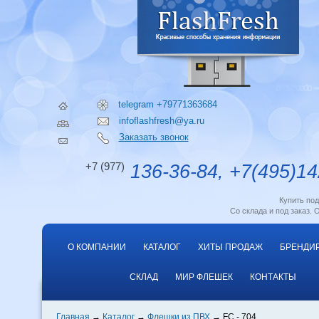
telegram +79771363684
infoflashfresh@ya.ru
Заказать звонок
+7 (977)
136-36-84, +7(495)14
Купить по
Со склада и под заказ. 
О КОМПАНИИ
КАТАЛОГ
ХИТЫ ПРОДАЖ
БРЕНДИ
СКЛАД
МИР ФЛЕШЕК
КОНТАКТЫ
Главная
Каталог
Флешки из ПВХ
FC - 704