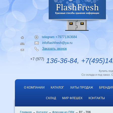
telegram +79771363684
infoflashfresh@ya.ru
Заказать звонок
+7 (977)
136-36-84, +7(495)14
Купить по
Со склада и под заказ. 
О КОМПАНИИ
КАТАЛОГ
ХИТЫ ПРОДАЖ
БРЕНДИ
СКЛАД
МИР ФЛЕШЕК
КОНТАКТЫ
Главная
Каталог
Флешки из ПВХ
FC - 706