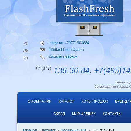
telegram +79771363684
infoflashfresh@ya.ru
Заказать звонок
+7 (977)
136-36-84, +7(495)14
Купить по
Со склада и под заказ. 
О КОМПАНИИ
КАТАЛОГ
ХИТЫ ПРОДАЖ
БРЕНДИ
СКЛАД
МИР ФЛЕШЕК
КОНТАКТЫ
Главная
Каталог
Флешки из ПВХ
FC - 707 2 GB