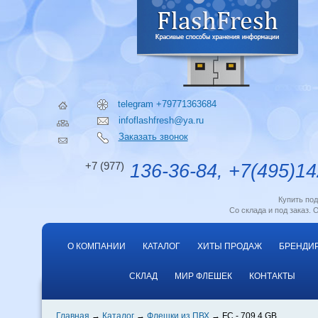
telegram +79771363684
infoflashfresh@ya.ru
Заказать звонок
+7 (977)
136-36-84, +7(495)14
Купить по
Со склада и под заказ. 
О КОМПАНИИ
КАТАЛОГ
ХИТЫ ПРОДАЖ
БРЕНДИ
СКЛАД
МИР ФЛЕШЕК
КОНТАКТЫ
Главная
Каталог
Флешки из ПВХ
FC - 709 4 GB