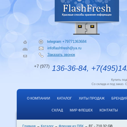
telegram +79771363684
infoflashfresh@ya.ru
Заказать звонок
+7 (977)
136-36-84, +7(495)14
Купить по
Со склада и под заказ. 
О КОМПАНИИ
КАТАЛОГ
ХИТЫ ПРОДАЖ
БРЕНДИ
СКЛАД
МИР ФЛЕШЕК
КОНТАКТЫ
Главная
Каталог
Флешки из ПВХ
FC - 710 32 GB