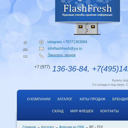
telegram +79771363684
infoflashfresh@ya.ru
Заказать звонок
+7 (977)
136-36-84, +7(495)14
Купить по
Со склада и под заказ. 
О КОМПАНИИ
КАТАЛОГ
ХИТЫ ПРОДАЖ
БРЕНДИ
СКЛАД
МИР ФЛЕШЕК
КОНТАКТЫ
Главная
Каталог
Флешки из ПВХ
FC - 712