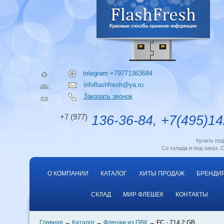
telegram +79771363684
infoflashfresh@ya.ru
Заказать звонок
+7 (977)
136-36-84, +7(495)14
Купить по
Со склада и под заказ. 
О КОМПАНИИ
КАТАЛОГ
ХИТЫ ПРОДАЖ
БРЕНДИ
СКЛАД
МИР ФЛЕШЕК
КОНТАКТЫ
Главная
Каталог
Флешки из ПВХ
FC - 714 2 GB