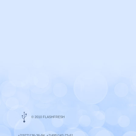
© 2010 FLASHFRESH
+7(977)136-36-84, +7(495)142-73-61