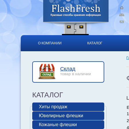
О КОМПАНИИ
КАТАЛОГ
Г
Склад
товар в наличии
КАТАЛОГ
Хиты продаж
Е
1
Ювелирные флешки
2
Кожаные флешки
4