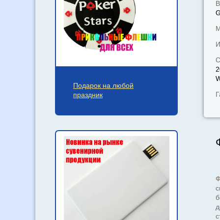
В
М
И
С
2
W
Подарок на любой
Г
праздник
Ф
с
б
д
с