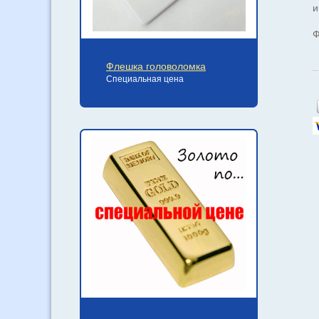
и
Ф
Флешка головоломка
Специальная цена