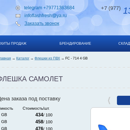
telegram +79771363684
+7 (977)
13
infoflashfresh@ya.ru
Заказать звонок
ХИТЫ ПРОДАЖ
БРЕНДИРОВАНИЕ
СКЛАД
лавная
Каталог
Флешки из ПВХ
FC - 714 4 GB
ФЛЕШКА САМОЛЕТ
Цена заказа под поставку
мкость
Стоимость/шт.
 GB
434
/ 100
 GB
458
/ 100
 GB
476
/ 100