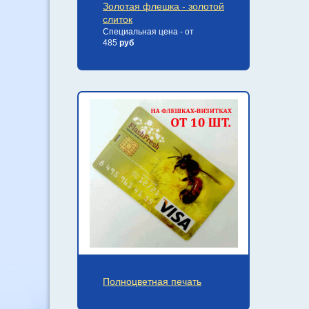
Золотая флешка - золотой
слиток
Специальная цена - от
485
руб
Полноцветная печать