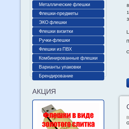
Металлические флешки
8
1
Флешки-предметы
3
ЭКО флешки
Флешки визитки
Ручки-флешки
П
Флешки из ПВХ
С
Комбинированные флешки
Варианты упаковки
Брендирование
АКЦИЯ
В