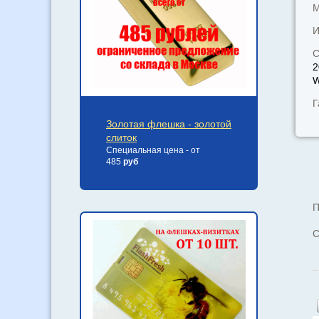
М
И
С
2
W
Г
Золотая флешка - золотой
слиток
Специальная цена - от
485
руб
П
С