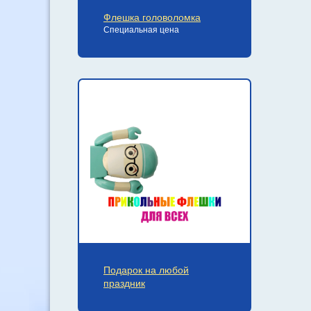
Флешка головоломка
Специальная цена
Подарок на любой
праздник