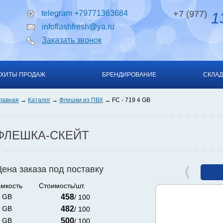
telegram +79771363684
+7 (977)
13
infoflashfresh@ya.ru
Заказать звонок
ХИТЫ ПРОДАЖ
БРЕНДИРОВАНИЕ
СКЛАД
лавная
Каталог
Флешки из ПВХ
FC - 719 4 GB
ФЛЕШКА-СКЕЙТ
Цена заказа под поставку
мкость
Стоимость/шт.
 GB
458
/ 100
 GB
482
/ 100
 GB
500
/ 100