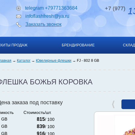
telegram +79771363684
+7 (977)
13
infoflashfresh@ya.ru
Заказать звонок
ХИТЫ ПРОДАЖ
БРЕНДИРОВАНИЕ
СКЛАД
лавная
Каталог
Ювелирные флешки
FJ - 802 8 GB
ФЛЕШКА БОЖЬЯ КОРОВКА
Цена заказа под поставку
мкость
Стоимость/шт.
 GB
815
/ 100
 GB
839
/ 100
 GB
916
/ 100