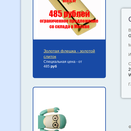
В
М
Золотая флешка - золотой
И
слиток
Специальная цена - от
С
485
руб
2
W
Г
Ф