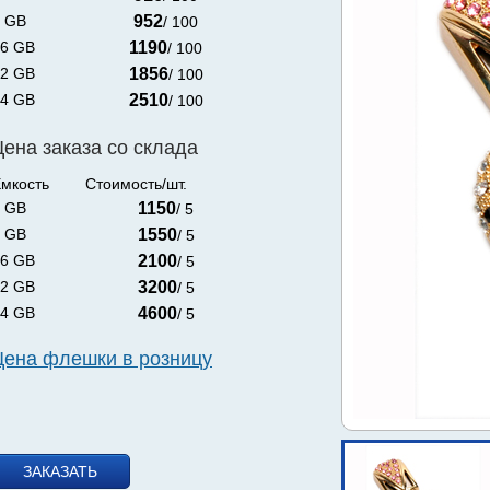
 GB
952
/ 100
6 GB
1190
/ 100
2 GB
1856
/ 100
4 GB
2510
/ 100
Цена заказа со склада
мкость
Стоимость/шт.
 GB
1150
/ 5
 GB
1550
/ 5
6 GB
2100
/ 5
2 GB
3200
/ 5
4 GB
4600
/ 5
Цена флешки в розницу
ЗАКАЗАТЬ