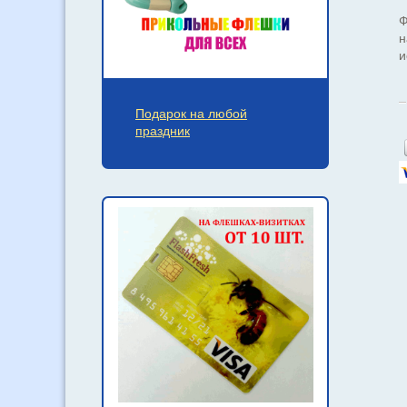
Ф
н
и
Подарок на любой
праздник