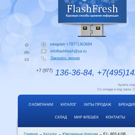
telegram +79771363684
infoflashfresh@ya.ru
Заказать звонок
+7 (977)
136-36-84, +7(495)14
Купить по
Со склада и под заказ. 
О КОМПАНИИ
КАТАЛОГ
ХИТЫ ПРОДАЖ
БРЕНДИ
СКЛАД
МИР ФЛЕШЕК
КОНТАКТЫ
Главная
Каталог
Ювелирные флешки
FJ - 803 4 GB