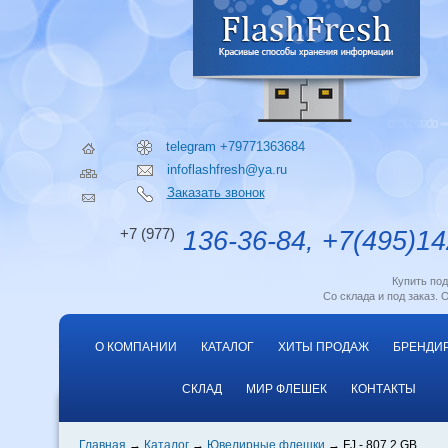
telegram +79771363684
infoflashfresh@ya.ru
Заказать звонок
+7 (977)
136-36-84, +7(495)14
Купить по
Со склада и под заказ. 
О КОМПАНИИ
КАТАЛОГ
ХИТЫ ПРОДАЖ
БРЕНДИ
СКЛАД
МИР ФЛЕШЕК
КОНТАКТЫ
Главная
Каталог
Ювелирные флешки
FJ - 807 2 GB