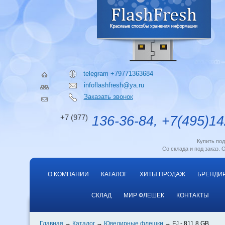
telegram +79771363684
infoflashfresh@ya.ru
Заказать звонок
+7 (977)
136-36-84, +7(495)14
Купить по
Со склада и под заказ. 
О КОМПАНИИ
КАТАЛОГ
ХИТЫ ПРОДАЖ
БРЕНДИ
СКЛАД
МИР ФЛЕШЕК
КОНТАКТЫ
Главная
Каталог
Ювелирные флешки
FJ - 811 8 GB