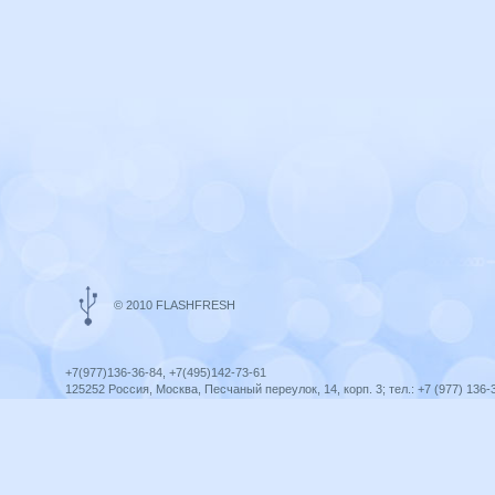
© 2010 FLASHFRESH
+7(977)136-36-84, +7(495)142-73-61
125252 Россия, Москва, Песчаный переулок, 14, корп. 3; тел.: +7 (977) 136-
Ярославль, ул. Ленина, 8; тел.: +7 (977) 136-36-84
ICQ telegram +79771363684
infoflashfresh@ya.ru