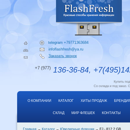
telegram +79771363684
infoflashfresh@ya.ru
Заказать звонок
+7 (977)
136-36-84, +7(495)14
Купить по
Со склада и под заказ. 
О КОМПАНИИ
КАТАЛОГ
ХИТЫ ПРОДАЖ
БРЕНДИ
СКЛАД
МИР ФЛЕШЕК
КОНТАКТЫ
Главная
Каталог
Ювелирные флешки
FJ - 812 2 GB