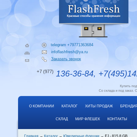
telegram +79771363684
infoflashfresh@ya.ru
Заказать звонок
+7 (977)
136-36-84, +7(495)14
Купить по
Со склада и под заказ. 
О КОМПАНИИ
КАТАЛОГ
ХИТЫ ПРОДАЖ
БРЕНДИ
СКЛАД
МИР ФЛЕШЕК
КОНТАКТЫ
Главная
Каталог
Ювелирные флешки
FJ - 815 8 GB