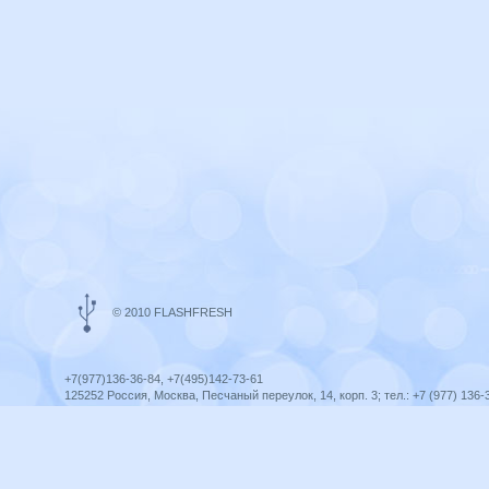
© 2010 FLASHFRESH
+7(977)136-36-84, +7(495)142-73-61
125252 Россия, Москва, Песчаный переулок, 14, корп. 3; тел.: +7 (977) 136-
Ярославль, ул. Ленина, 8; тел.: +7 (977) 136-36-84
ICQ telegram +79771363684
infoflashfresh@ya.ru