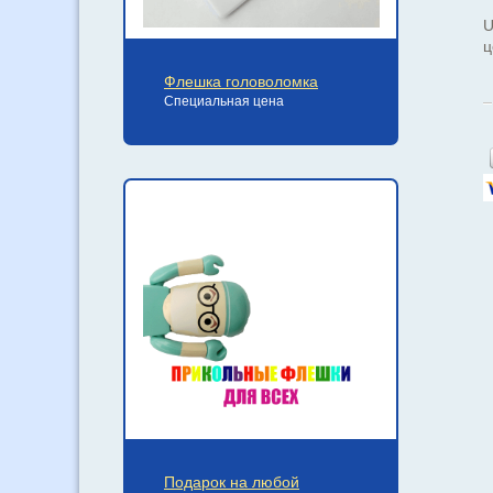
U
ц
Флешка головоломка
Специальная цена
Подарок на любой