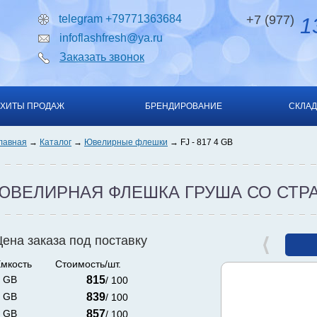
telegram +79771363684
+7 (977)
13
infoflashfresh@ya.ru
Заказать звонок
ХИТЫ ПРОДАЖ
БРЕНДИРОВАНИЕ
СКЛАД
лавная
Каталог
Ювелирные флешки
FJ - 817 4 GB
ЮВЕЛИРНАЯ ФЛЕШКА ГРУША СО СТР
Цена заказа под поставку
мкость
Стоимость/шт.
 GB
815
/ 100
 GB
839
/ 100
 GB
857
/ 100