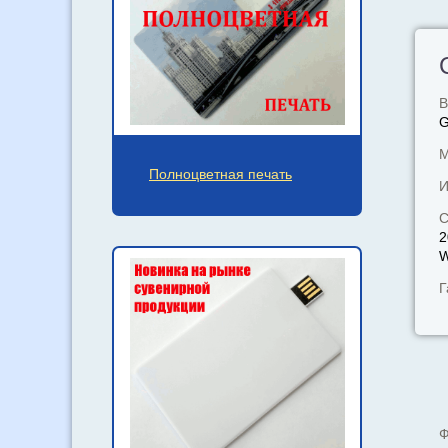
В
М
Полноцветная печать
И
С
2
W
Г
Ф