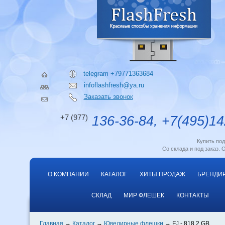
telegram +79771363684
infoflashfresh@ya.ru
Заказать звонок
+7 (977)
136-36-84, +7(495)14
Купить по
Со склада и под заказ. 
О КОМПАНИИ
КАТАЛОГ
ХИТЫ ПРОДАЖ
БРЕНДИ
СКЛАД
МИР ФЛЕШЕК
КОНТАКТЫ
Главная
Каталог
Ювелирные флешки
FJ - 818 2 GB