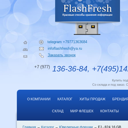
telegram +79771363684
infoflashfresh@ya.ru
Заказать звонок
+7 (977)
136-36-84, +7(495)14
Купить по
Со склада и под заказ. 
О КОМПАНИИ
КАТАЛОГ
ХИТЫ ПРОДАЖ
БРЕНДИ
СКЛАД
МИР ФЛЕШЕК
КОНТАКТЫ
Главная
Каталог
Ювелирные флешки
FJ - 824 16 GB