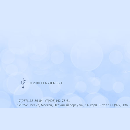
© 2010 FLASHFRESH
+7(977)136-36-84, +7(495)142-73-61
125252 Россия, Москва, Песчаный переулок, 14, корп. 3; тел.: +7 (977) 136-
Ярославль, ул. Ленина, 8; тел.: +7 (977) 136-36-84
ICQ telegram +79771363684
infoflashfresh@ya.ru