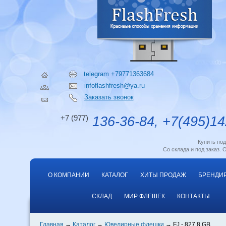
telegram +79771363684
infoflashfresh@ya.ru
Заказать звонок
+7 (977)
136-36-84, +7(495)14
Купить по
Со склада и под заказ. 
О КОМПАНИИ
КАТАЛОГ
ХИТЫ ПРОДАЖ
БРЕНДИ
СКЛАД
МИР ФЛЕШЕК
КОНТАКТЫ
Главная
Каталог
Ювелирные флешки
FJ - 827 8 GB