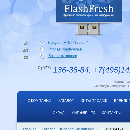
telegram +79771363684
infoflashfresh@ya.ru
Заказать звонок
+7 (977)
136-36-84, +7(495)14
Купить по
Со склада и под заказ. 
О КОМПАНИИ
КАТАЛОГ
ХИТЫ ПРОДАЖ
БРЕНДИ
СКЛАД
МИР ФЛЕШЕК
КОНТАКТЫ
Главная
Каталог
Ювелирные флешки
FJ - 828 64 GB