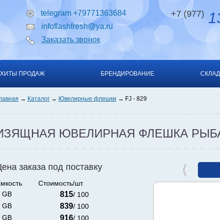
telegram +79771363684
+7 (977)
13
infoflashfresh@ya.ru
Заказать звонок
ХИТЫ ПРОДАЖ
БРЕНДИРОВАНИЕ
СКЛАД
лавная
Каталог
Ювелирные флешки
FJ - 829
ИЗЯЩНАЯ ЮВЕЛИРНАЯ ФЛЕШКА РЫБА
Цена заказа под поставку
мкость
Стоимость/шт.
 GB
815
/ 100
 GB
839
/ 100
 GB
916
/ 100