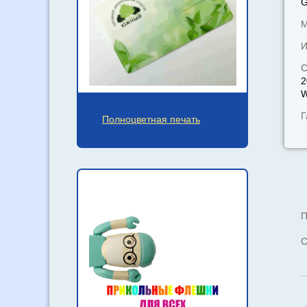
М
И
С
2
W
Г
Полноцветная печать
П
С