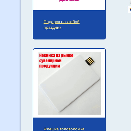
Подарок на любой
праздник
Флешка головоломка