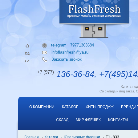
telegram +79771363684
infoflashfresh@ya.ru
Заказать звонок
+7 (977)
136-36-84, +7(495)14
Купить по
Со склада и под заказ. 
О КОМПАНИИ
КАТАЛОГ
ХИТЫ ПРОДАЖ
БРЕНДИ
СКЛАД
МИР ФЛЕШЕК
КОНТАКТЫ
Главная
Каталог
Ювелирные флешки
FJ - 833