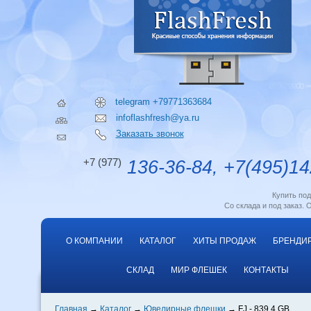
telegram +79771363684
infoflashfresh@ya.ru
Заказать звонок
+7 (977)
136-36-84, +7(495)14
Купить по
Со склада и под заказ. 
О КОМПАНИИ
КАТАЛОГ
ХИТЫ ПРОДАЖ
БРЕНДИ
СКЛАД
МИР ФЛЕШЕК
КОНТАКТЫ
Главная
Каталог
Ювелирные флешки
FJ - 839 4 GB