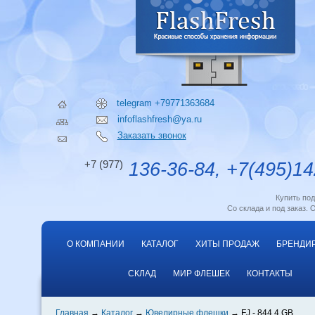
telegram +79771363684
infoflashfresh@ya.ru
Заказать звонок
+7 (977)
136-36-84, +7(495)14
Купить по
Со склада и под заказ. 
О КОМПАНИИ
КАТАЛОГ
ХИТЫ ПРОДАЖ
БРЕНДИ
СКЛАД
МИР ФЛЕШЕК
КОНТАКТЫ
Главная
Каталог
Ювелирные флешки
FJ - 844 4 GB