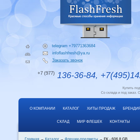
telegram +79771363684
infoflashfresh@ya.ru
Заказать звонок
+7 (977)
136-36-84, +7(495)14
Купить по
Со склада и под заказ. 
О КОМПАНИИ
КАТАЛОГ
ХИТЫ ПРОДАЖ
БРЕНДИ
СКЛАД
МИР ФЛЕШЕК
КОНТАКТЫ
Главная
Каталог
Флешки-предметы
FK - 606 8 GB