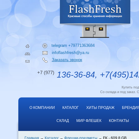
telegram +79771363684
infoflashfresh@ya.ru
Заказать звонок
+7 (977)
136-36-84, +7(495)14
Купить по
Со склада и под заказ. 
О КОМПАНИИ
КАТАЛОГ
ХИТЫ ПРОДАЖ
БРЕНДИ
СКЛАД
МИР ФЛЕШЕК
КОНТАКТЫ
Главная
Каталог
Флешки-предметы
FK - 609 8 GB