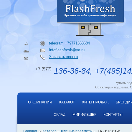
telegram +79771363684
infoflashfresh@ya.ru
Заказать звонок
+7 (977)
136-36-84, +7(495)14
Купить по
Со склада и под заказ. 
О КОМПАНИИ
КАТАЛОГ
ХИТЫ ПРОДАЖ
БРЕНДИ
СКЛАД
МИР ФЛЕШЕК
КОНТАКТЫ
Главная
Каталог
Флешки-предметы
FK - 613 8 GB