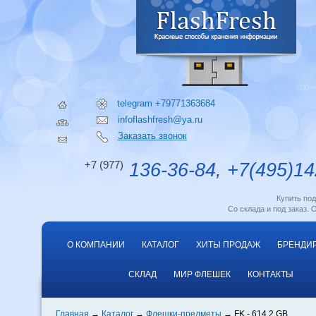
telegram +79771363684
infoflashfresh@ya.ru
Заказать звонок
+7 (977)
136-36-84, +7(495)14
Купить по
Со склада и под заказ. 
О КОМПАНИИ
КАТАЛОГ
ХИТЫ ПРОДАЖ
БРЕНДИ
СКЛАД
МИР ФЛЕШЕК
КОНТАКТЫ
Главная
Каталог
Флешки-предметы
FK - 614 2 GB