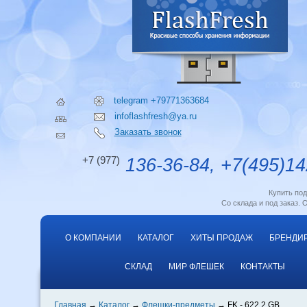
telegram +79771363684
infoflashfresh@ya.ru
Заказать звонок
+7 (977)
136-36-84, +7(495)14
Купить по
Со склада и под заказ. 
О КОМПАНИИ
КАТАЛОГ
ХИТЫ ПРОДАЖ
БРЕНДИ
СКЛАД
МИР ФЛЕШЕК
КОНТАКТЫ
Главная
Каталог
Флешки-предметы
FK - 622 2 GB