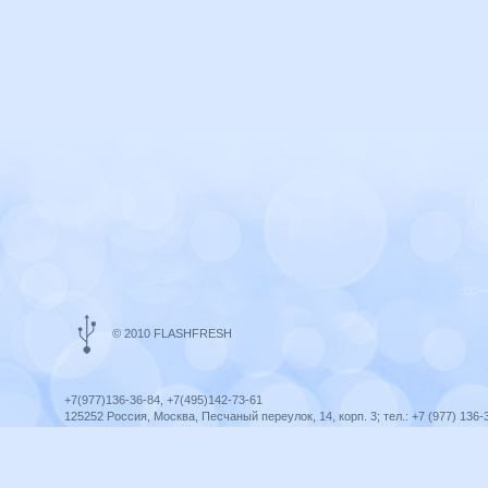
© 2010 FLASHFRESH
+7(977)136-36-84, +7(495)142-73-61
125252 Россия, Москва, Песчаный переулок, 14, корп. 3; тел.: +7 (977) 136-
Ярославль, ул. Ленина, 8; тел.: +7 (977) 136-36-84
ICQ telegram +79771363684