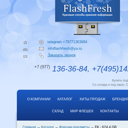
telegram +79771363684
infoflashfresh@ya.ru
Заказать звонок
+7 (977)
136-36-84, +7(495)14
Купить по
Со склада и под заказ. 
О КОМПАНИИ
КАТАЛОГ
ХИТЫ ПРОДАЖ
БРЕНДИ
СКЛАД
МИР ФЛЕШЕК
КОНТАКТЫ
Главная
Каталог
Флешки-предметы
FK - 624 4 GB