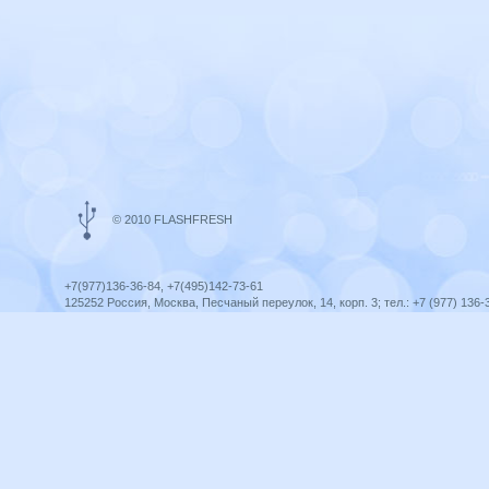
© 2010 FLASHFRESH
+7(977)136-36-84, +7(495)142-73-61
125252 Россия, Москва, Песчаный переулок, 14, корп. 3; тел.: +7 (977) 136-
Ярославль, ул. Ленина, 8; тел.: +7 (977) 136-36-84
ICQ telegram +79771363684
infoflashfresh@ya.ru
Разработка сайта —
Оптима-Сервис