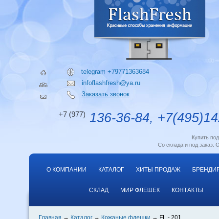
telegram +79771363684
infoflashfresh@ya.ru
Заказать звонок
+7 (977)
136-36-84, +7(495)14
Купить по
Со склада и под заказ. 
О КОМПАНИИ
КАТАЛОГ
ХИТЫ ПРОДАЖ
БРЕНДИ
СКЛАД
МИР ФЛЕШЕК
КОНТАКТЫ
Главная
Каталог
Кожаные флешки
FL - 201