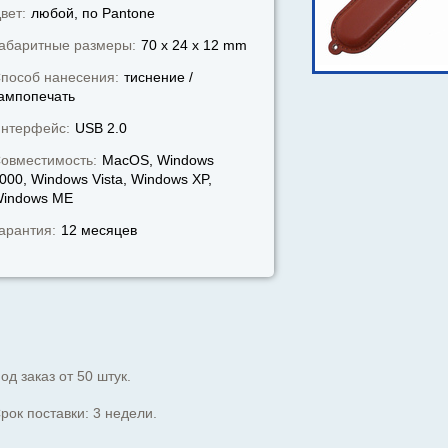
вет:
любой, по Pantone
абаритные размеры:
70 x 24 x 12 mm
пособ нанесения:
тиснение /
ампопечать
нтерфейс:
USB 2.0
овместимость:
MacOS, Windows
000, Windows Vista, Windows XP,
indows МЕ
арантия:
12 месяцев
од заказ от 50 штук.
рок поставки: 3 недели.