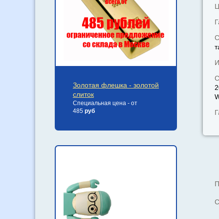
Ц
Г
С
т
И
С
Золотая флешка - золотой
2
слиток
W
Специальная цена - от
485
руб
Г
П
С