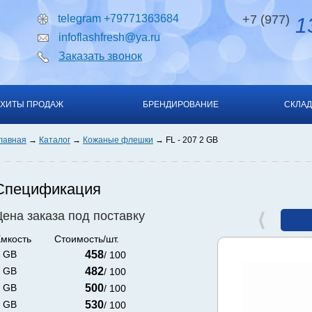
telegram +79771363684
+7 (977)
13
infoflashfresh@ya.ru
Заказать звонок
ХИТЫ ПРОДАЖ
БРЕНДИРОВАНИЕ
СКЛАД
лавная
Каталог
Кожаные флешки
FL - 207 2 GB
Спецификация
Цена заказа под поставку
мкость
Стоимость/шт.
 GB
458
/ 100
 GB
482
/ 100
 GB
500
/ 100
 GB
530
/ 100