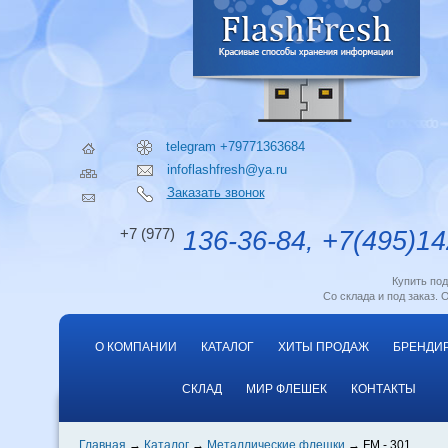
telegram +79771363684
infoflashfresh@ya.ru
Заказать звонок
+7 (977)
136-36-84, +7(495)14
Купить по
Со склада и под заказ. 
О КОМПАНИИ
КАТАЛОГ
ХИТЫ ПРОДАЖ
БРЕНДИ
СКЛАД
МИР ФЛЕШЕК
КОНТАКТЫ
Главная
Каталог
Металлические флешки
FM - 301