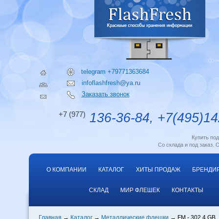
telegram +79771363684
infoflashfresh@ya.ru
Заказать звонок
+7 (977)
136-36-84, +7(495)14
Купить по
Со склада и под заказ. 
О КОМПАНИИ
КАТАЛОГ
ХИТЫ ПРОДАЖ
БРЕНДИ
СКЛАД
МИР ФЛЕШЕК
КОНТАКТЫ
Главная
Каталог
Металлические флешки
FM - 302 4 GB