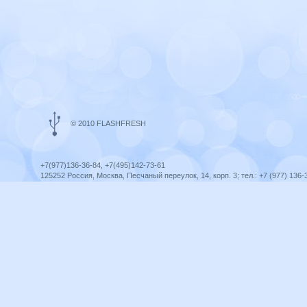
© 2010 FLASHFRESH
+7(977)136-36-84, +7(495)142-73-61
125252 Россия, Москва, Песчаный переулок, 14, корп. 3; тел.: +7 (977) 136-
Ярославль, ул. Ленина, 8; тел.: +7 (977) 136-36-84
ICQ telegram +79771363684
infoflashfresh@ya.ru
Разработка сайта —
Оптима-Сервис