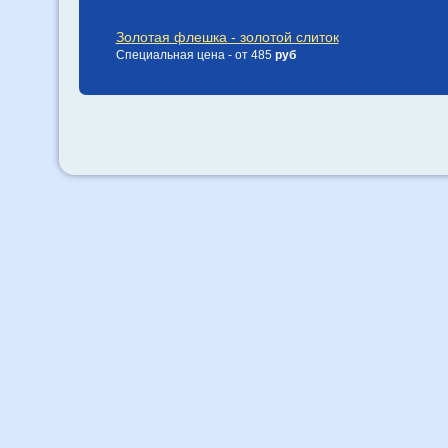
Золотая флешка - золотой слиток
Специальная цена - от 485
руб