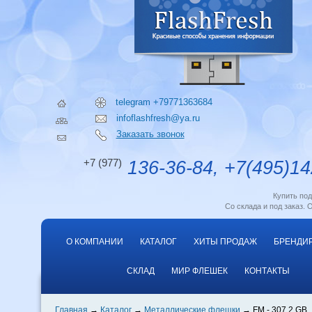
telegram +79771363684
infoflashfresh@ya.ru
Заказать звонок
+7 (977)
136-36-84, +7(495)14
Купить по
Со склада и под заказ. 
О КОМПАНИИ
КАТАЛОГ
ХИТЫ ПРОДАЖ
БРЕНДИ
СКЛАД
МИР ФЛЕШЕК
КОНТАКТЫ
Главная
Каталог
Металлические флешки
FM - 307 2 GB