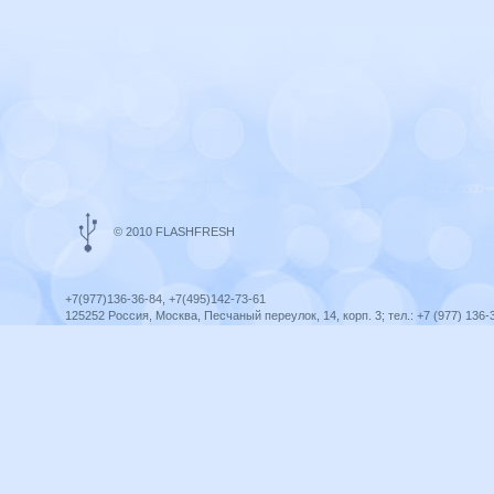
© 2010 FLASHFRESH
+7(977)136-36-84, +7(495)142-73-61
125252 Россия, Москва, Песчаный переулок, 14, корп. 3; тел.: +7 (977) 136-
Ярославль, ул. Ленина, 8; тел.: +7 (977) 136-36-84
ICQ telegram +79771363684
infoflashfresh@ya.ru
Разработка сайта —
Оптима-Сервис