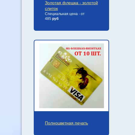
Золотая флешка - золотой
слиток
Специальная цена - от
485
руб
Полноцветная печать