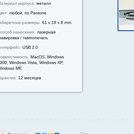
атериал корпуса:
металл
вет:
любой, по Pantone
абаритные размеры:
61 x 19 x 8 mm
пособ нанесения:
лазерная
равировка / тампопечать
нтерфейс:
USB 2.0
овместимость:
MacOS, Windows
000, Windows Vista, Windows XP,
indows МЕ
арантия:
12 месяцев