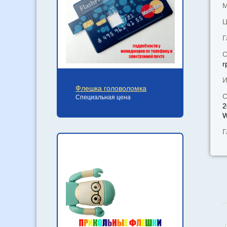
М
Ц
Г
С
г
И
Флешка головоломка
С
Специальная цена
2
W
Г