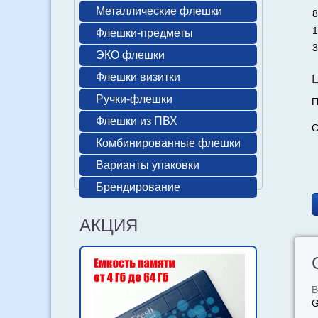
Металлические флешки
8
1
Флешки-предметы
3
ЭКО флешки
Флешки визитки
Ручки-флешки
П
Флешки из ПВХ
С
Комбинированные флешки
Варианты упаковки
Брендирование
АКЦИЯ
В