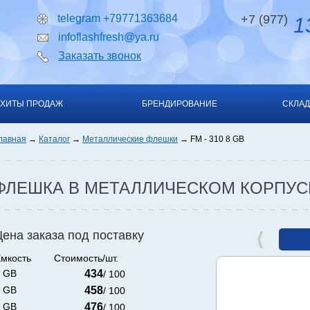
telegram +79771363684
+7 (977)
13
infoflashfresh@ya.ru
Заказать звонок
ХИТЫ ПРОДАЖ
БРЕНДИРОВАНИЕ
СКЛАД
лавная
Каталог
Металлические флешки
FM - 310 8 GB
ФЛЕШКА В МЕТАЛЛИЧЕСКОМ КОРПУС
Цена заказа под поставку
мкость
Стоимость/шт.
 GB
434
/ 100
 GB
458
/ 100
 GB
476
/ 100