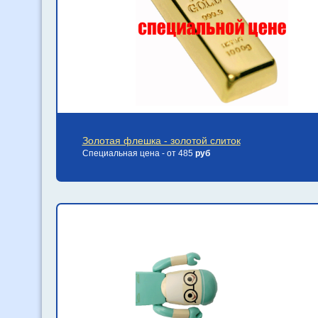
Золотая флешка - золотой слиток
Специальная цена - от 485
руб