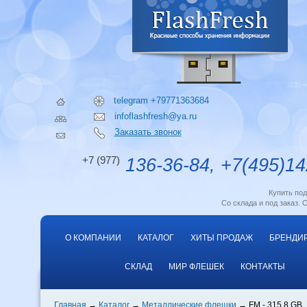
telegram +79771363684
infoflashfresh@ya.ru
Заказать звонок
+7 (977)
136-36-84, +7(495)14
Купить по
Со склада и под заказ. 
О КОМПАНИИ
КАТАЛОГ
ХИТЫ ПРОДАЖ
БРЕНДИ
СКЛАД
МИР ФЛЕШЕК
КОНТАКТЫ
Главная
Каталог
Металлические флешки
FM - 315 8 GB