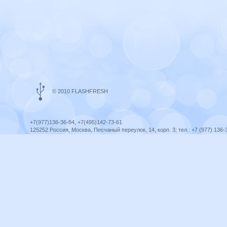
© 2010 FLASHFRESH
+7(977)136-36-84, +7(495)142-73-61
125252 Россия, Москва, Песчаный переулок, 14, корп. 3; тел.: +7 (977) 136-
Ярославль, ул. Ленина, 8; тел.: +7 (977) 136-36-84
ICQ telegram +79771363684
infoflashfresh@ya.ru
Разработка сайта —
Оптима-Сервис