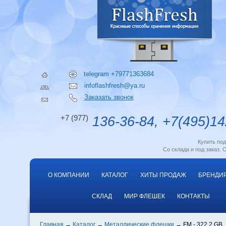
telegram +79771363684
infoflashfresh@ya.ru
Заказать звонок
+7 (977)
136-36-84, +7(495)14
Купить по
Со склада и под заказ. 
О КОМПАНИИ
КАТАЛОГ
ХИТЫ ПРОДАЖ
БРЕНДИ
СКЛАД
МИР ФЛЕШЕК
КОНТАКТЫ
Главная
Каталог
Металлические флешки
FM - 322 2 GB