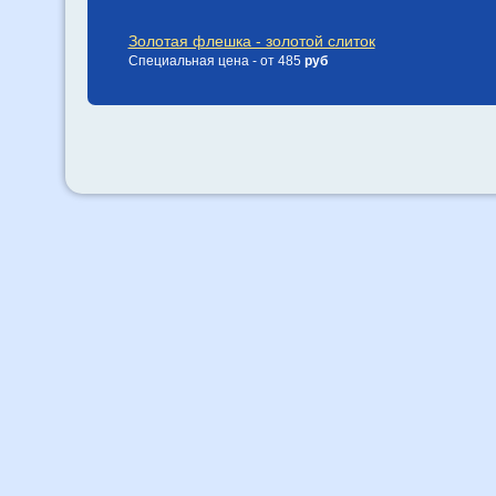
Золотая флешка - золотой слиток
Специальная цена - от 485
руб