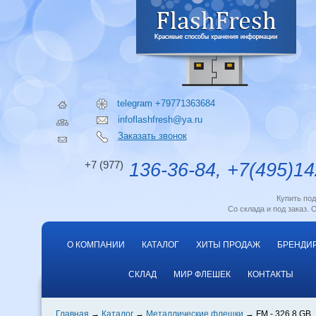
telegram +79771363684
infoflashfresh@ya.ru
Заказать звонок
+7 (977)
136-36-84, +7(495)14
Купить по
Со склада и под заказ. 
О КОМПАНИИ
КАТАЛОГ
ХИТЫ ПРОДАЖ
БРЕНДИ
СКЛАД
МИР ФЛЕШЕК
КОНТАКТЫ
Главная
Каталог
Металлические флешки
FM - 326 8 GB