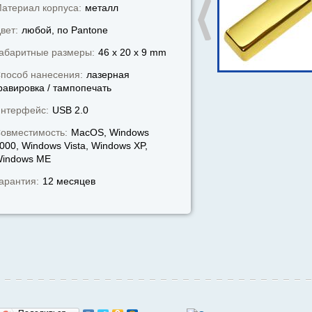
атериал корпуса:
металл
вет:
любой, по Pantone
абаритные размеры:
46 x 20 x 9 mm
пособ нанесения:
лазерная
равировка / тампопечать
нтерфейс:
USB 2.0
овместимость:
MacOS, Windows
000, Windows Vista, Windows XP,
indows МЕ
арантия:
12 месяцев