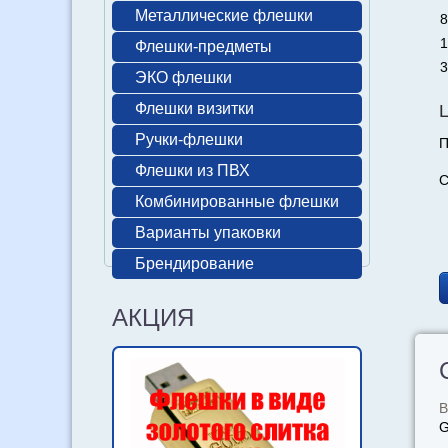
Металлические флешки
8
1
Флешки-предметы
3
ЭКО флешки
Флешки визитки
Ручки-флешки
П
Флешки из ПВХ
С
Комбинированные флешки
Варианты упаковки
Брендирование
АКЦИЯ
В