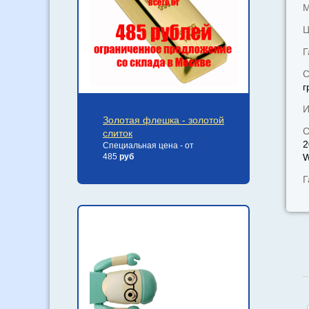
М
Ц
Г
С
г
И
Золотая флешка - золотой
С
слиток
2
Специальная цена - от
485
руб
W
Г