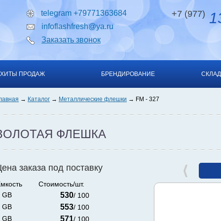
telegram +79771363684
+7 (977)
13
infoflashfresh@ya.ru
Заказать звонок
ХИТЫ ПРОДАЖ
БРЕНДИРОВАНИЕ
СКЛАД
лавная
Каталог
Металлические флешки
FM - 327
ЗОЛОТАЯ ФЛЕШКА
Цена заказа под поставку
мкость
Стоимость/шт.
 GB
530
/ 100
 GB
553
/ 100
 GB
571
/ 100