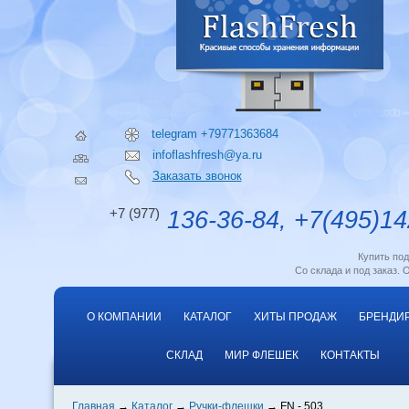
telegram +79771363684
infoflashfresh@ya.ru
Заказать звонок
+7 (977)
136-36-84, +7(495)14
Купить по
Со склада и под заказ. 
О КОМПАНИИ
КАТАЛОГ
ХИТЫ ПРОДАЖ
БРЕНДИ
СКЛАД
МИР ФЛЕШЕК
КОНТАКТЫ
Главная
Каталог
Ручки-флешки
FN - 503